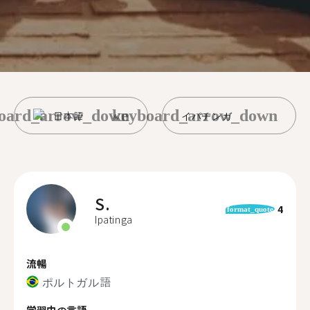
oard_arrow_down
keyboard_arrow_down
日本語
イパチンガ
S.
4
format_quote
Ipatinga
流暢
ポルトガル語
学習中の言語