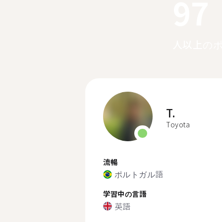
97
人以上の
T.
Toyota
流暢
ポルトガル語
学習中の言語
英語