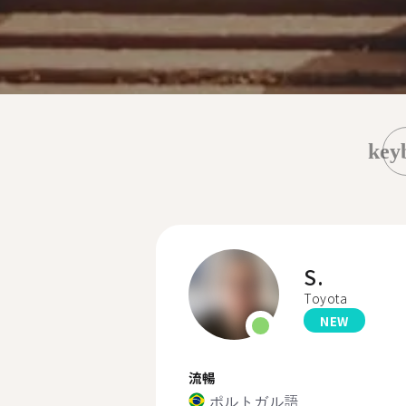
key
S.
Toyota
NEW
流暢
ポルトガル語