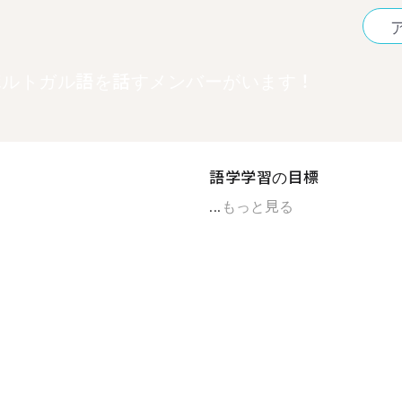
ポルトガル語を話すメンバーがいます！
語学学習の目標
...
もっと見る