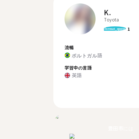
K.
Toyota
1
format_quote
流暢
ポルトガル語
学習中の言語
英語
豊田市には