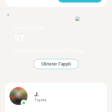
Trouve plus de
97
locuteurs portugais à Toyota
Obtenir l'appli
J.
Toyota