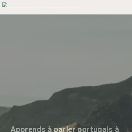
Apprends à parler portugais à 