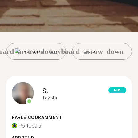
oard_arrow_down
keyboard_arrow_down
Portugais
Toyota
S.
NEW
Toyota
PARLE COURAMMENT
Portugais