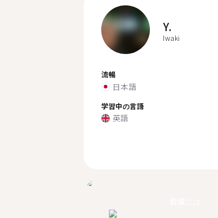
Y.
Iwaki
流暢
日本語
学習中の言語
英語
岩城には