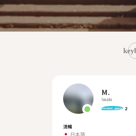
key
M.
Iwaki
2
format_quote
流暢
日本語