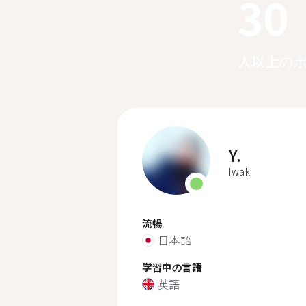
30
人以上の
Y.
Iwaki
流暢
日本語
学習中の言語
英語