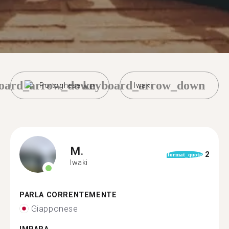
oard_arrow_down
keyboard_arrow_down
Portoghese
Iwaki
M.
2
format_quote
Iwaki
PARLA CORRENTEMENTE
Giapponese