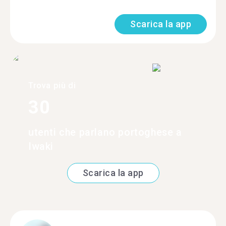
Scarica la app
Trova più di
30
utenti che parlano portoghese a
Iwaki
Scarica la app