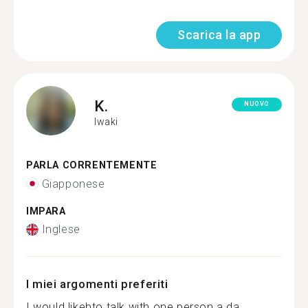
Scarica la app
K.
NUOVO
Iwaki
PARLA CORRENTEMENTE
Giapponese
IMPARA
Inglese
I miei argomenti preferiti
I would likebto talk with one person a da...