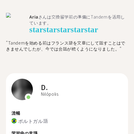
Aria
さんは交換留学前の準備にTandemを活用し
ています。
star
star
star
star
star
"​​Tandemを始める前はフランス語を文章にして話すことはで
きませんでしたが、今では会話が続くようになりました。"
D.
Nilópolis
流暢
ポルトガル語
学習中の言語