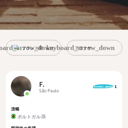
oard_arrow_down
keyboard_arrow_down
フランス語
アラクサ
F.
1
format_quote
São Paulo
流暢
ポルトガル語
学習中の言語