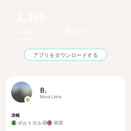
アラクサには
1,369
人以上のフランス語を話すメンバー
がいます！
アプリをダウンロードする
B.
Nova Lima
流暢
ポルトガル語
英語