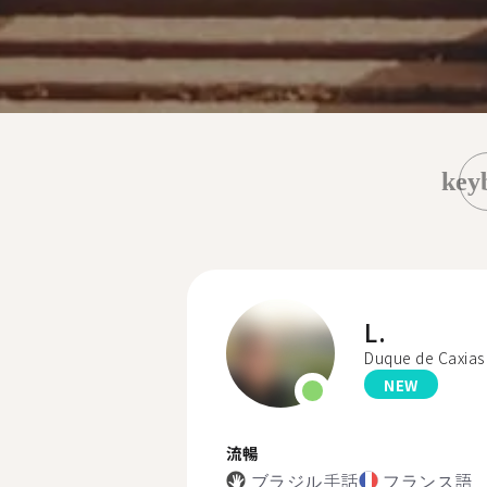
key
L.
Duque de Caxias
NEW
流暢
ブラジル手話
フランス語