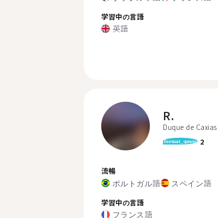
学習中の言語
英語
R.
Duque de Caxias
2
format_quote
流暢
ポルトガル語
スペイン語
学習中の言語
フランス語