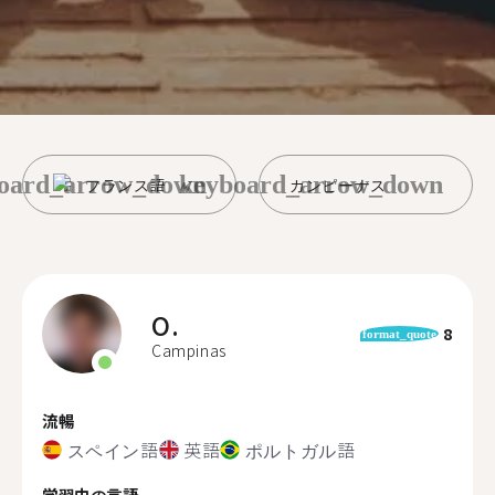
oard_arrow_down
keyboard_arrow_down
フランス語
カンピーナス
O.
8
format_quote
Campinas
流暢
スペイン語
英語
ポルトガル語
学習中の言語