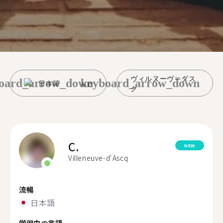
ヴィルヌーヴ＝ダス
oard_arrow_down
keyboard_arrow_down
日本語
ク
C.
NEW
Villeneuve-d'Ascq
流暢
日本語
学習中の言語