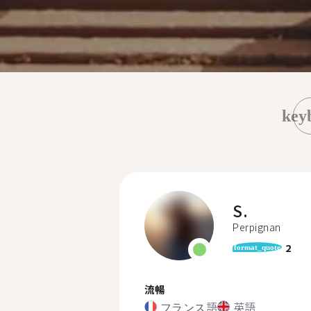
key
S.
Perpignan
2
format_quote
流暢
フランス語
英語