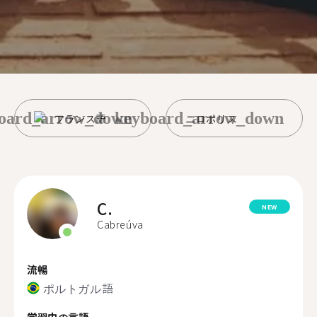
oard_arrow_down
keyboard_arrow_down
フランス語
ニロポリス
C.
NEW
Cabreúva
流暢
ポルトガル語
学習中の言語