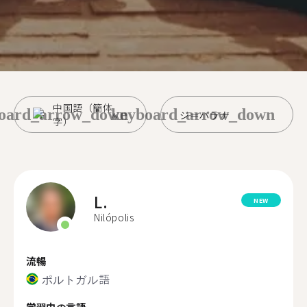
中国語（簡体
oard_arrow_down
keyboard_arrow_down
ジ＝パラナ
字）
L.
NEW
Nilópolis
流暢
ポルトガル語
学習中の言語