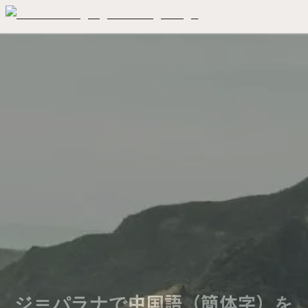
ジ＝パラナで中国語（簡体字）を