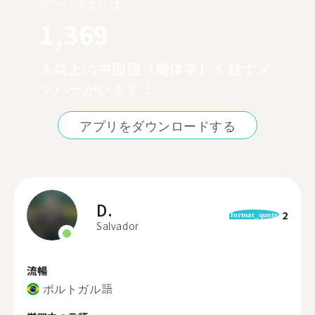
ジ＝パラナには
1,369
人以上の中国語（簡体字）を話すメ
ンバーがいます！
アプリをダウンロードする
D.
2
format_quote
Salvador
流暢
ポルトガル語