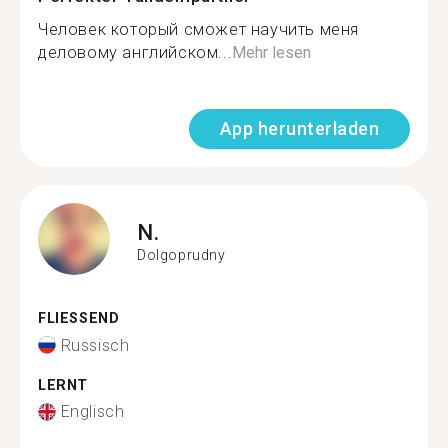
Человек который сможет научить меня
деловому английском...
Mehr lesen
App herunterladen
N.
Dolgoprudny
FLIESSEND
Russisch
LERNT
Englisch