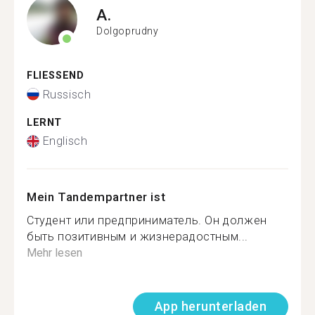
A.
Dolgoprudny
FLIESSEND
Russisch
LERNT
Englisch
Mein Tandempartner ist
Студент или предприниматель. Он должен
быть позитивным и жизнерадостным...
Mehr lesen
App herunterladen