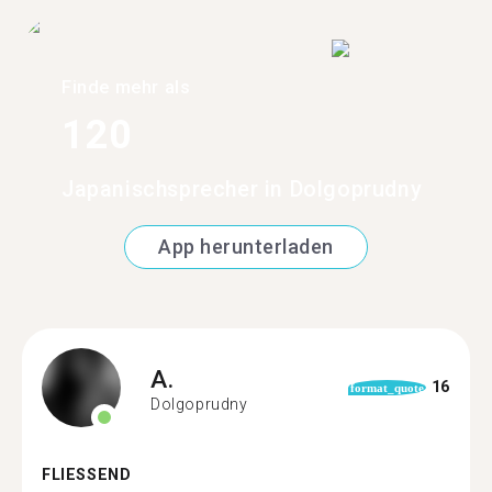
Finde mehr als
120
Japanischsprecher in Dolgoprudny
App herunterladen
A.
16
format_quote
Dolgoprudny
FLIESSEND