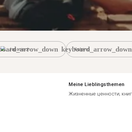
board_arrow_down
keyboard_arrow_down
Japanisch
Kolpino
Meine Lieblingsthemen
Жизненные ценности, книги