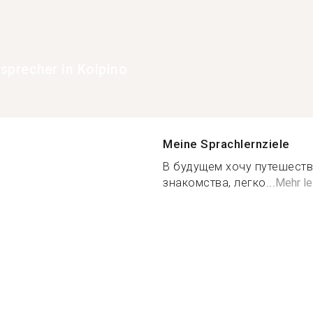
sprecher in Kolpino
Meine Sprachlernziele
В будущем хочу путешеств
знакомства, легко...
Mehr l