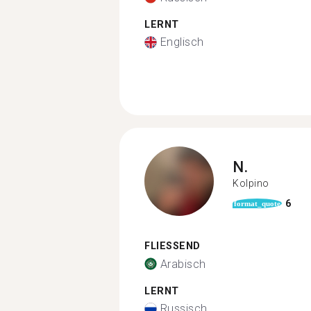
LERNT
Englisch
N.
Kolpino
6
format_quote
FLIESSEND
Arabisch
LERNT
Russisch