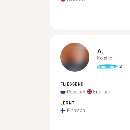
A.
Kolpino
2
format_quote
FLIESSEND
Russisch
Englisch
LERNT
Finnisch