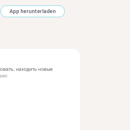
App herunterladen
овать, находить новые
esen