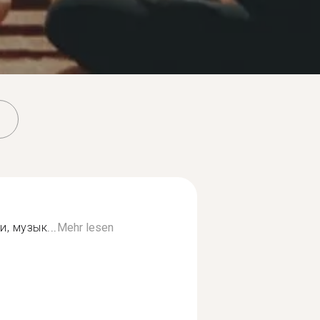
, музык...
Mehr lesen