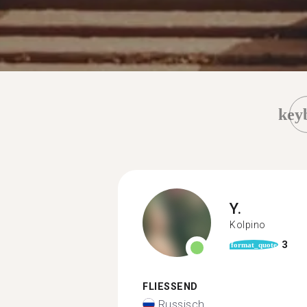
key
Y.
Kolpino
3
format_quote
FLIESSEND
Russisch