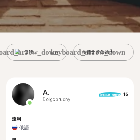
oard_arrow_down
keyboard_arrow_down
日語
多爾戈普魯德內
A.
16
format_quote
Dolgoprudny
流利
俄語