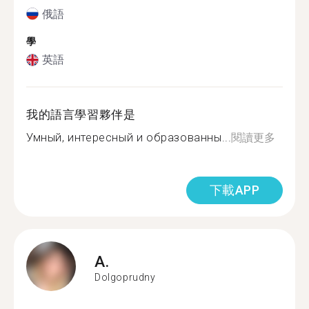
俄語
學
英語
我的語言學習夥伴是
Умный, интересный и образованны...
閱讀更多
下載APP
A.
Dolgoprudny