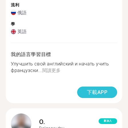
流利
俄語
學
英語
我的語言學習目標
Улучшить свой английский и начать учить
французски...
閱讀更多
下載APP
O.
新加入