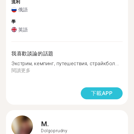
流利
俄語
學
英語
我喜歡談論的話題
Экстрим, кемпинг, путешествия, страйкбол...
閱讀更多
下載APP
M.
Dolgoprudny