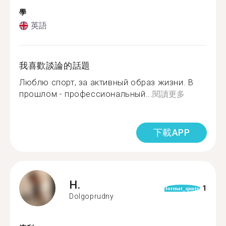
學
英語
我喜歡談論的話題
Люблю спорт, за активный образ жизни. В
прошлом - профессиональный...
閱讀更多
下載APP
H.
1
format_quote
Dolgoprudny