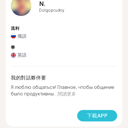
N.
Dolgoprudny
流利
俄語
學
英語
我的對話夥伴要
Я люблю общаться! Главное, чтобы общение
было продуктивны...
閱讀更多
下載APP