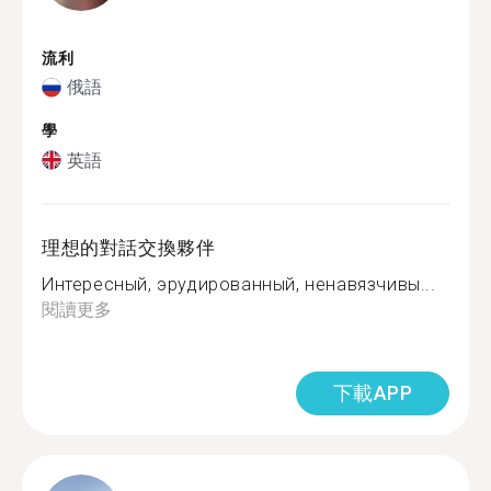
流利
俄語
學
英語
理想的對話交換夥伴
Интересный, эрудированный, ненавязчивы...
閱讀更多
下載APP