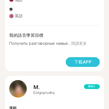
學
英語
我的語言學習目標
Получить разговорные навык...
閱讀更多
下載APP
M.
新加入
Dolgoprudny
流利