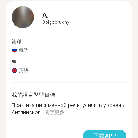
A.
Dolgoprudny
流利
俄語
學
英語
我的語言學習目標
Практика письменной речи, усилить уровень
Английског...
閱讀更多
下載APP