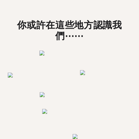
你或許在這些地方認識我
們⋯⋯