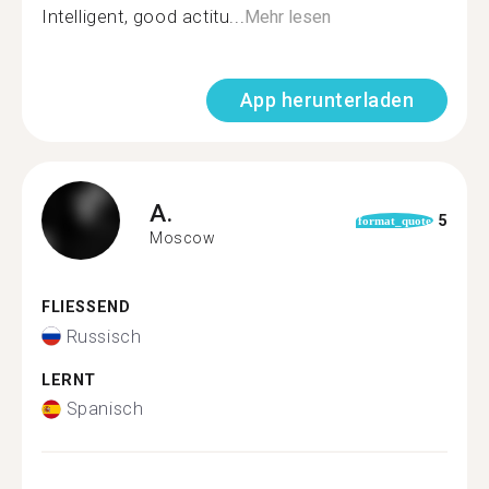
Intelligent, good actitu...
Mehr lesen
App herunterladen
A.
5
format_quote
Moscow
FLIESSEND
Russisch
LERNT
Spanisch