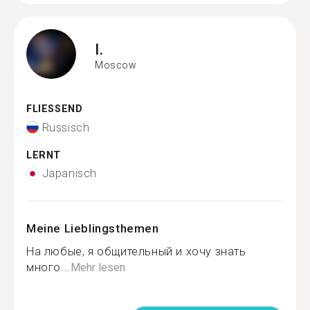
I.
Moscow
FLIESSEND
Russisch
LERNT
Japanisch
Meine Lieblingsthemen
На любые, я общительный и хочу знать
много...
Mehr lesen