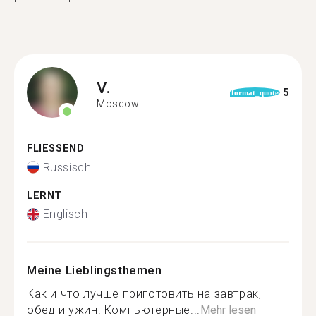
V.
5
format_quote
Moscow
FLIESSEND
Russisch
LERNT
Englisch
Meine Lieblingsthemen
Как и что лучше приготовить на завтрак,
обед и ужин. Компьютерные...
Mehr lesen