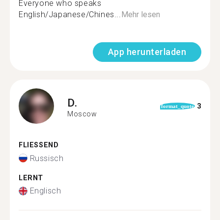
Everyone who speaks
English/Japanese/Chines...
Mehr lesen
App herunterladen
D.
3
format_quote
Moscow
FLIESSEND
Russisch
LERNT
Englisch