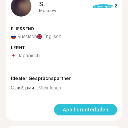
S.
2
format_quote
Moscow
FLIESSEND
Russisch
Englisch
LERNT
Japanisch
Idealer Gesprächspartner
С любыми...
Mehr lesen
App herunterladen