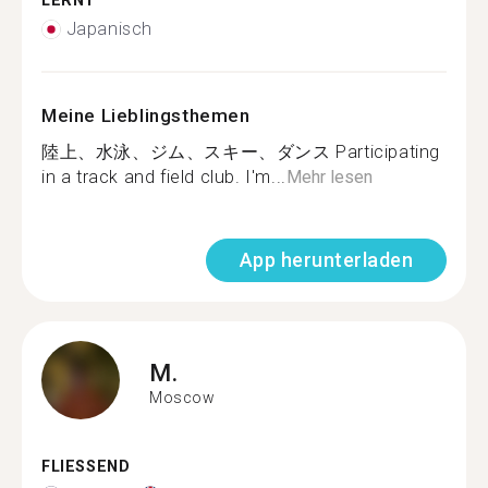
LERNT
Japanisch
Meine Lieblingsthemen
陸上、水泳、ジム、スキー、ダンス Participating
in a track and field club. I'm...
Mehr lesen
App herunterladen
M.
Moscow
FLIESSEND