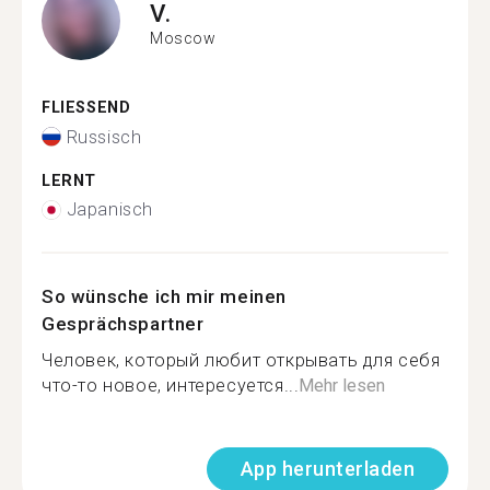
V.
Moscow
FLIESSEND
Russisch
LERNT
Japanisch
So wünsche ich mir meinen
Gesprächspartner
Человек, который любит открывать для себя
что-то новое, интересуется...
Mehr lesen
App herunterladen