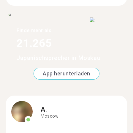
Finde mehr als
21.265
Japanischsprecher in Moskau
App herunterladen
A.
Moscow