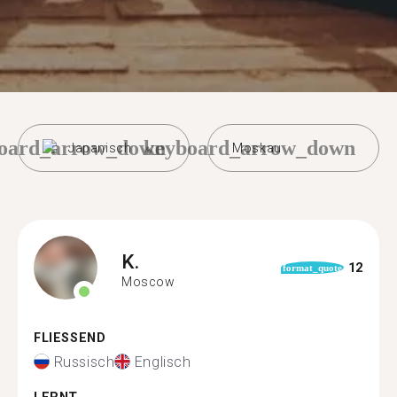
oard_arrow_down
keyboard_arrow_down
Japanisch
Moskau
K.
12
format_quote
Moscow
FLIESSEND
Russisch
Englisch