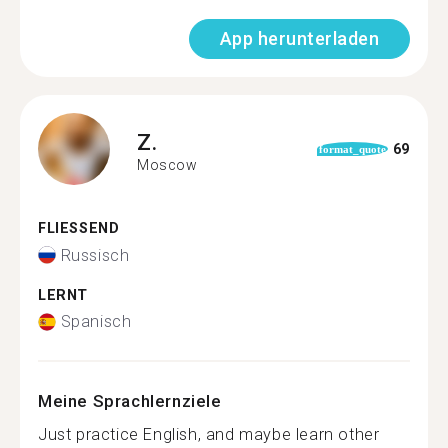
App herunterladen
Z.
69
format_quote
Moscow
FLIESSEND
Russisch
LERNT
Spanisch
Meine Sprachlernziele
Just practice English, and maybe learn other