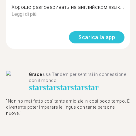
Хорошо разговаривать на английском язык...
Leggi di più
Scarica la app
Grace
usa Tandem per sentirsi in connessione
con il mondo.
star
star
star
star
star
"Non ho mai fatto così tante amicizie in così poco tempo. È
divertente poter imparare le lingue con tante persone
nuove."