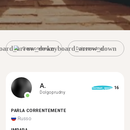
oard_arrow_down
keyboard_arrow_down
Giapponese
Dolgoprudnyj
A.
16
format_quote
Dolgoprudny
PARLA CORRENTEMENTE
Russo