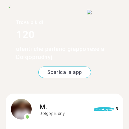
Trova più di
120
utenti che parlano giapponese a
Dolgoprudnyj
Scarica la app
M.
3
format_quote
Dolgoprudny