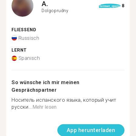
A.
8
format_quote
Dolgoprudny
FLIESSEND
Russisch
LERNT
Spanisch
So wünsche ich mir meinen
Gesprächspartner
Носитель испанского языка, который учит
русски...
Mehr lesen
App herunterladen