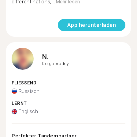
different nations,...
Mehr lesen
App herunterladen
N.
Dolgoprudny
FLIESSEND
Russisch
LERNT
Englisch
Perfekter Tandempartner