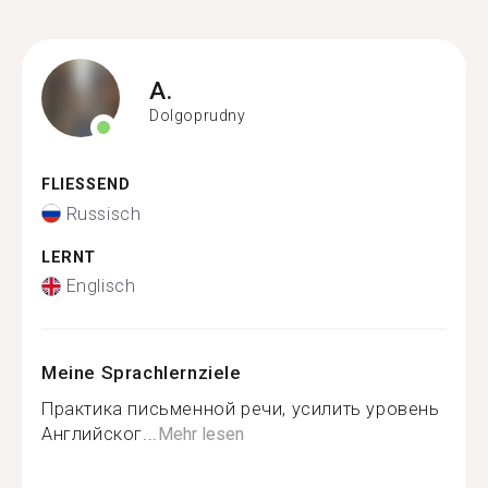
A.
Dolgoprudny
FLIESSEND
Russisch
LERNT
Englisch
Meine Sprachlernziele
Практика письменной речи, усилить уровень
Английског...
Mehr lesen