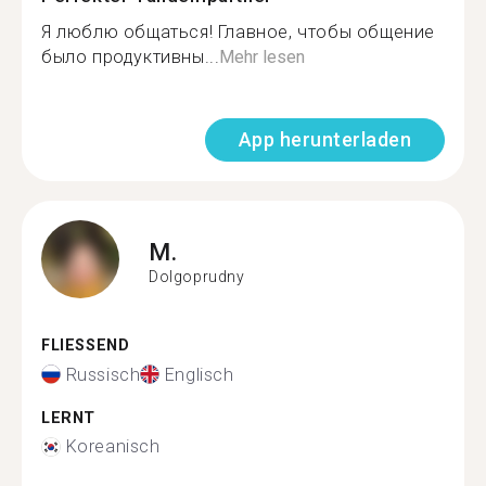
Я люблю общаться! Главное, чтобы общение
было продуктивны...
Mehr lesen
App herunterladen
M.
Dolgoprudny
FLIESSEND
Russisch
Englisch
LERNT
Koreanisch