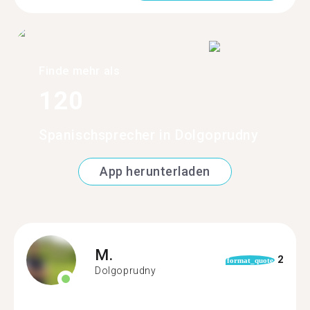
Finde mehr als
120
Spanischsprecher in Dolgoprudny
App herunterladen
M.
2
format_quote
Dolgoprudny