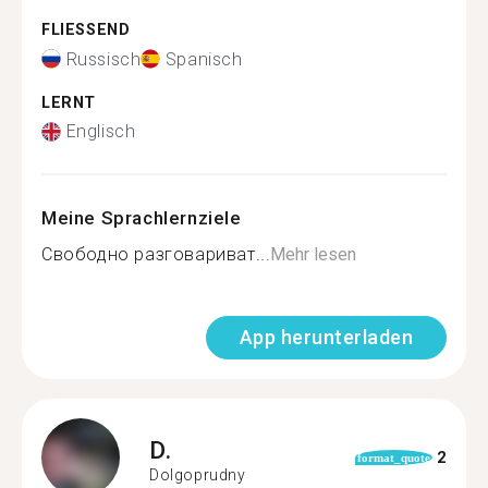
FLIESSEND
Russisch
Spanisch
LERNT
Englisch
Meine Sprachlernziele
Свободно разговариват...
Mehr lesen
App herunterladen
D.
2
format_quote
Dolgoprudny