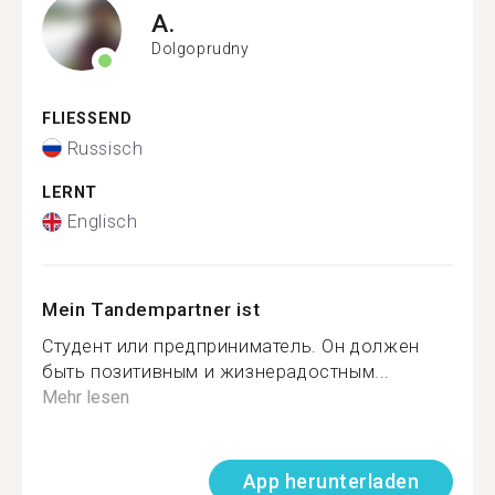
A.
Dolgoprudny
FLIESSEND
Russisch
LERNT
Englisch
Mein Tandempartner ist
Студент или предприниматель. Он должен
быть позитивным и жизнерадостным...
Mehr lesen
App herunterladen