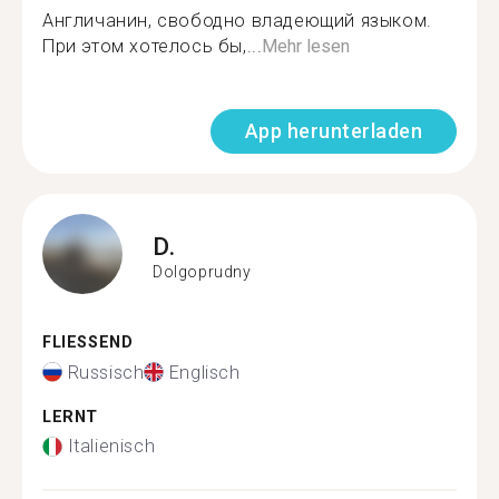
Англичанин, свободно владеющий языком.
При этом хотелось бы,...
Mehr lesen
App herunterladen
D.
Dolgoprudny
FLIESSEND
Russisch
Englisch
LERNT
Italienisch