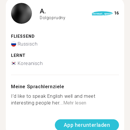
A.
16
format_quote
Dolgoprudny
FLIESSEND
Russisch
LERNT
Koreanisch
Meine Sprachlernziele
I’d like to speak English well and meet
interesting people her...
Mehr lesen
App herunterladen