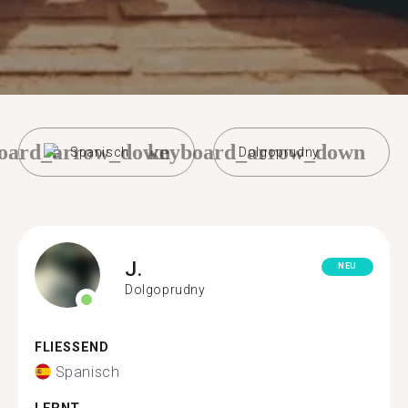
oard_arrow_down
keyboard_arrow_down
Spanisch
Dolgoprudny
J.
NEU
Dolgoprudny
FLIESSEND
Spanisch