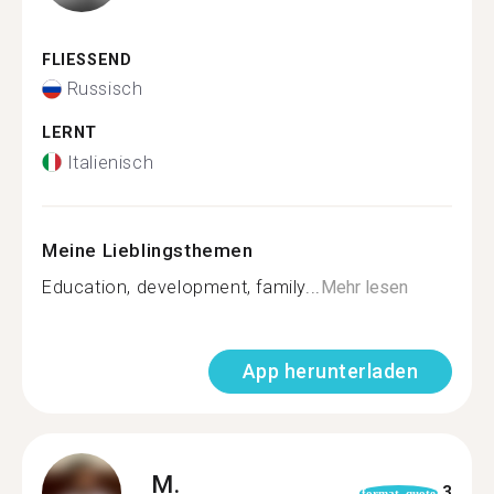
FLIESSEND
Russisch
LERNT
Italienisch
Meine Lieblingsthemen
Education, development, family...
Mehr lesen
App herunterladen
M.
3
format_quote