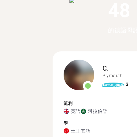
48
的德語母
C.
Plymouth
3
format_quote
流利
英語
阿拉伯語
學
土耳其語