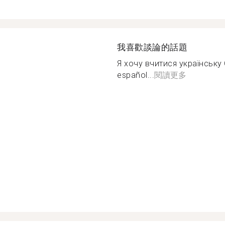
我喜歡談論的話題
Я хочу вчитися українську 
español...
閱讀更多