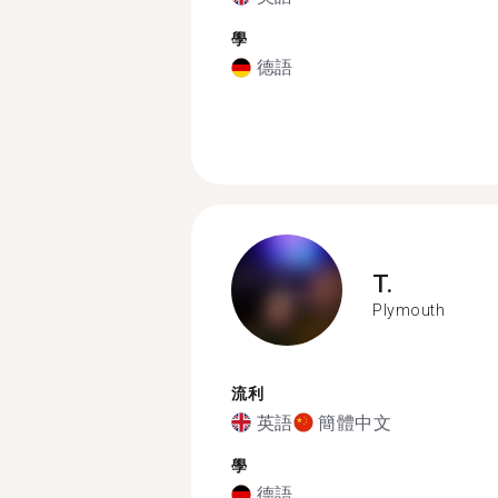
學
德語
T.
Plymouth
流利
英語
簡體中文
學
德語