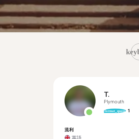
key
T.
Plymouth
1
format_quote
流利
英語