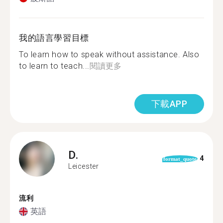
我的語言學習目標
To learn how to speak without assistance. Also
to learn to teach...
閱讀更多
下載APP
D.
4
format_quote
Leicester
流利
英語