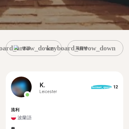
oard_arrow_down
keyboard_arrow_down
德語
萊斯特
K.
12
format_quote
Leicester
流利
波蘭語