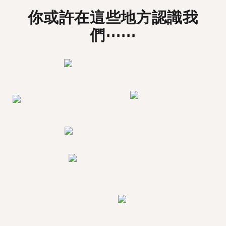
你或許在這些地方認識我
們⋯⋯