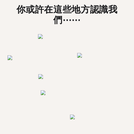
你或許在這些地方認識我
們⋯⋯