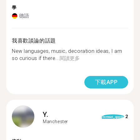
學
德語
我喜歡談論的話題
New languages, music, decoration ideas, I am
so curious if there...
閱讀更多
下載APP
Y.
2
format_quote
Manchester