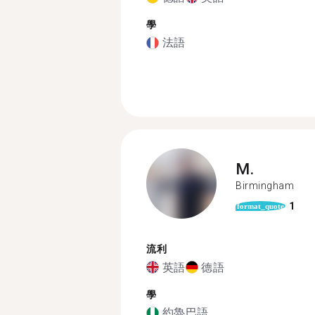
學
法語
M.
Birmingham
1
format_quote
流利
英語
德語
學
約魯巴語