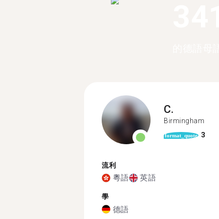
34
的德語母
C.
Birmingham
3
format_quote
流利
粵語
英語
學
德語