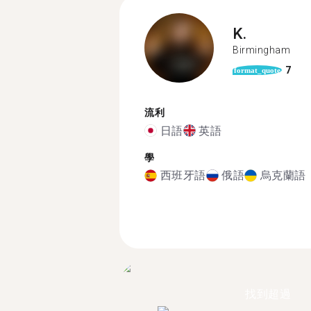
K.
Birmingham
7
format_quote
流利
日語
英語
學
西班牙語
俄語
烏克蘭語
找到超過