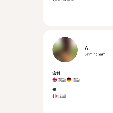
A.
Birmingham
流利
英語
德語
學
法語