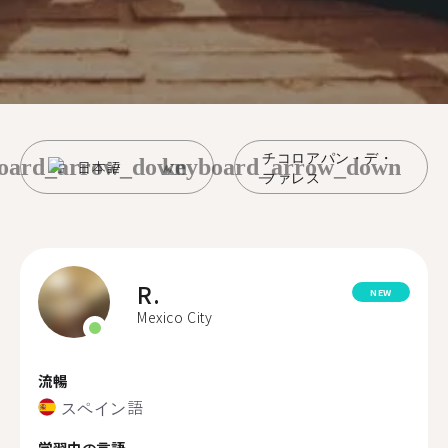
チコロアパン・デ・
oard_arrow_down
keyboard_arrow_down
日本語
ファレス
R.
NEW
Mexico City
流暢
スペイン語
学習中の言語