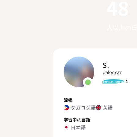
48
人以上の
S.
Caloocan
1
format_quote
流暢
タガログ語
英語
学習中の言語
日本語