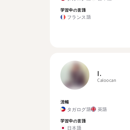
学習中の言語
フランス語
I.
Caloocan
流暢
タガログ語
英語
学習中の言語
日本語