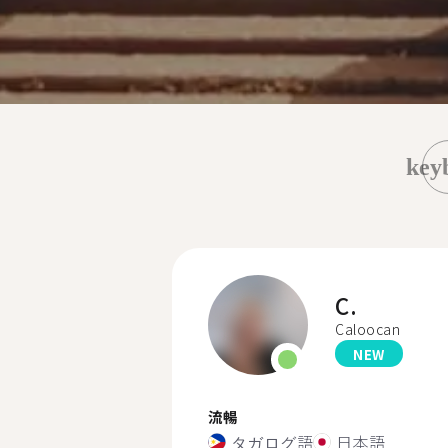
key
C.
Caloocan
NEW
流暢
タガログ語
日本語