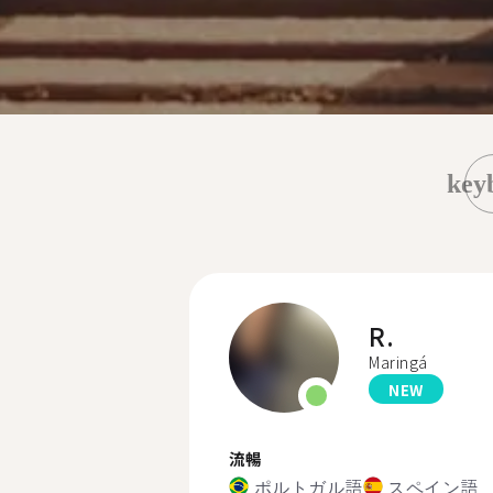
key
R.
Maringá
NEW
流暢
ポルトガル語
スペイン語