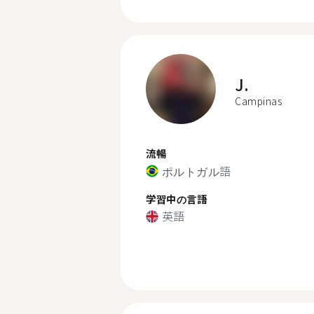
J.
Campinas
流暢
ポルトガル語
学習中の言語
英語