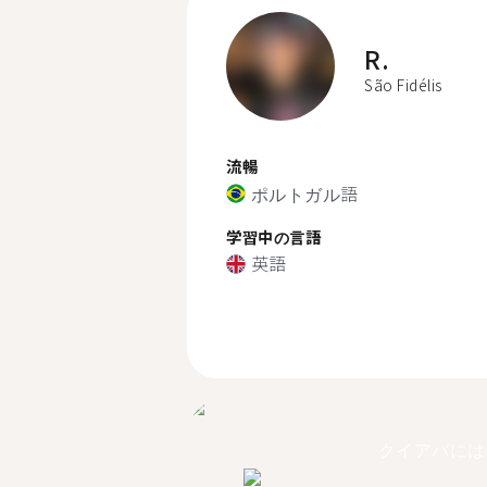
R.
São Fidélis
流暢
ポルトガル語
学習中の言語
英語
クイアバには