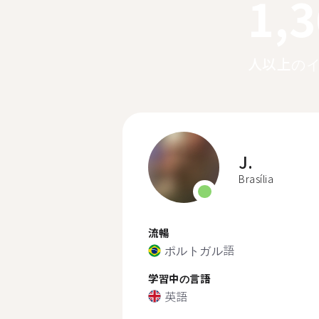
1,
人以上の
J.
Brasília
流暢
ポルトガル語
学習中の言語
英語