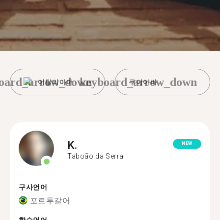
oard_arrow_down
keyboard_arrow_down
이탈리아어
쿠이아바
K.
NEW
Taboão da Serra
구사언어
포르투갈어