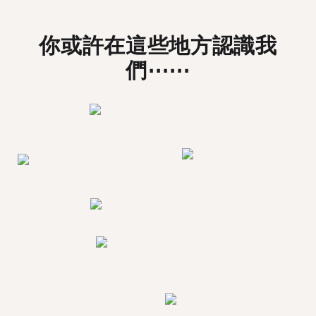
你或許在這些地方認識我
們⋯⋯