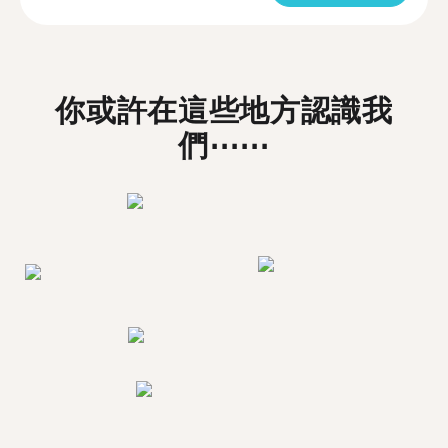
你或許在這些地方認識我
們⋯⋯