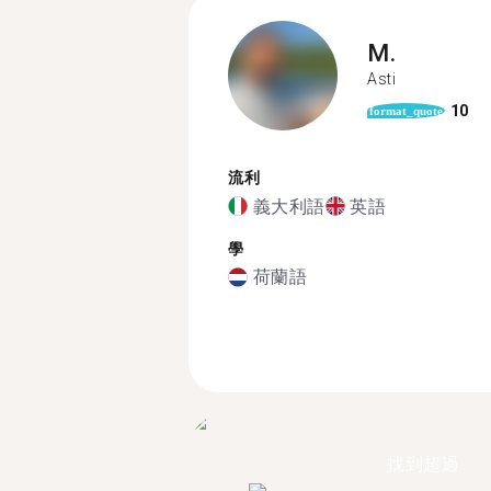
M.
Asti
10
format_quote
流利
義大利語
英語
學
荷蘭語
找到超過