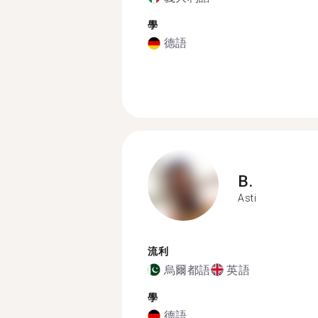
學
德語
B.
Asti
流利
烏爾都語
英語
學
德語