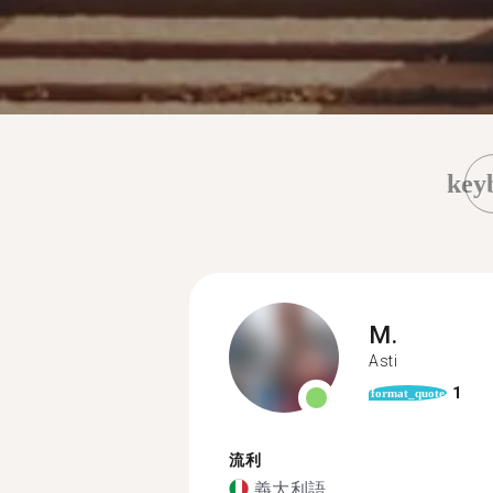
key
M.
Asti
1
format_quote
流利
義大利語