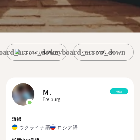
oard_arrow_down
keyboard_arrow_down
ポルトガル語
ヴュルツブルク
M.
NEW
Freiburg
流暢
ウクライナ語
ロシア語
学習中の言語