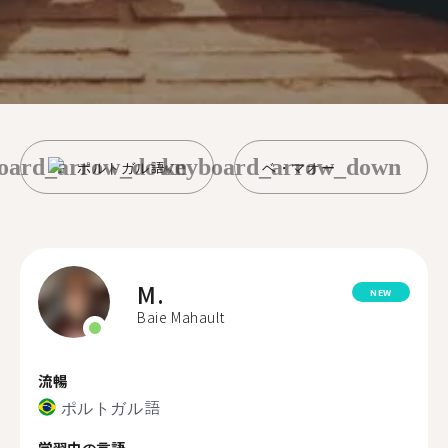
oard_arrow_down
keyboard_arrow_down
ポルトガル語
ベ・マオー
M.
NEW
Baie Mahault
流暢
ポルトガル語
学習中の言語