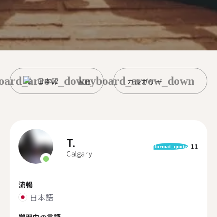
oard_arrow_down
keyboard_arrow_down
日本語
カルガリー
T.
11
format_quote
Calgary
流暢
日本語
学習中の言語