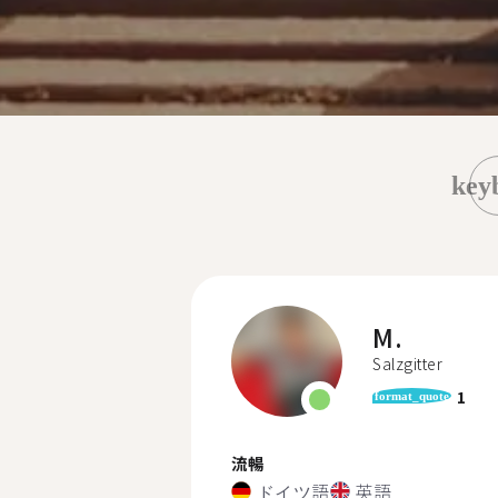
key
M.
Salzgitter
1
format_quote
流暢
ドイツ語
英語