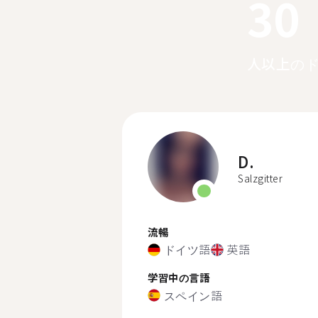
30
人以上の
D.
Salzgitter
流暢
ドイツ語
英語
学習中の言語
スペイン語