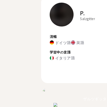
P.
Salzgitter
流暢
ドイツ語
英語
学習中の言語
イタリア語
ザルツギッタ