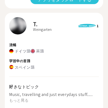
T.
1
format_quote
Weingarten
流暢
ドイツ語
英語
学習中の言語
スペイン語
好きなトピック
Music, travelling and just everydays stuff.....
もっと見る