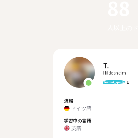
88
人以上の
T.
Hildesheim
1
format_quote
流暢
ドイツ語
学習中の言語
英語