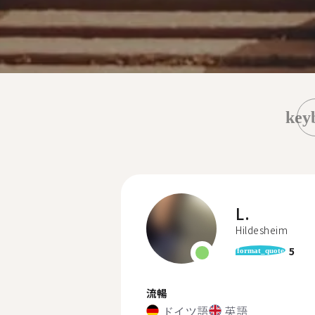
key
L.
Hildesheim
5
format_quote
流暢
ドイツ語
英語