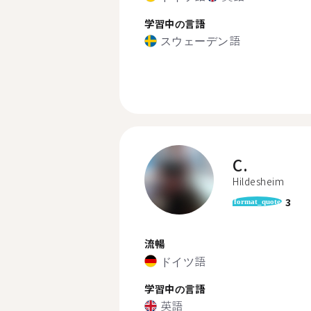
学習中の言語
スウェーデン語
C.
Hildesheim
3
format_quote
流暢
ドイツ語
学習中の言語
英語