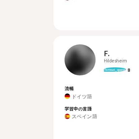
F.
Hildesheim
8
format_quote
流暢
ドイツ語
学習中の言語
スペイン語