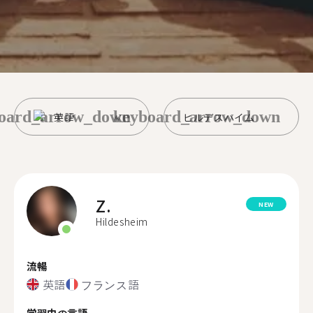
oard_arrow_down
keyboard_arrow_down
英語
ヒルデスハイム
Z.
NEW
Hildesheim
流暢
英語
フランス語
学習中の言語