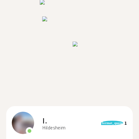
I.
1
format_quote
Hildesheim