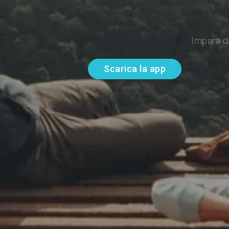
Impara d
Scarica la app