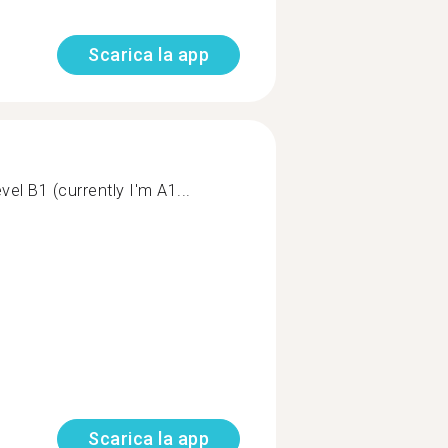
Scarica la app
evel B1 (currently I'm A1...
Scarica la app