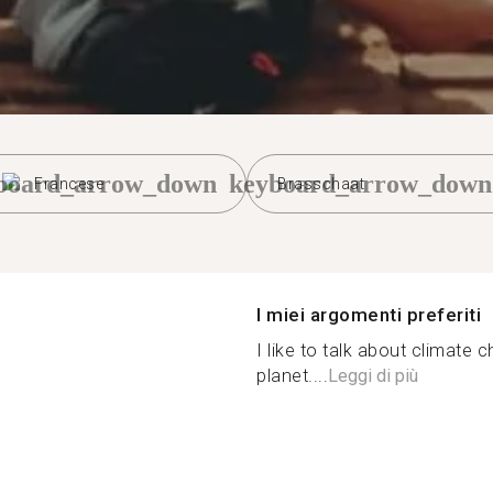
board_arrow_down
keyboard_arrow_down
Francese
Brasschaat
I miei argomenti preferiti
I like to talk about climate 
planet....
Leggi di più