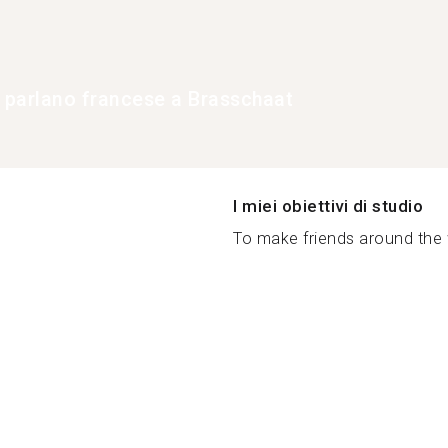
e parlano francese a Brasschaat
I miei obiettivi di studio
To make friends around the w