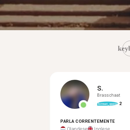
key
S.
Brasschaat
2
format_quote
PARLA CORRENTEMENTE
Olandese
Inglese