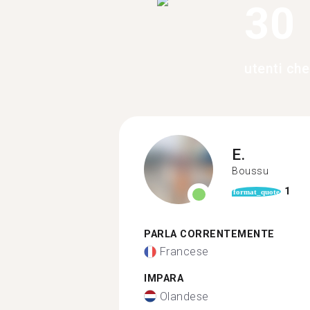
30
utenti ch
E.
Boussu
1
format_quote
PARLA CORRENTEMENTE
Francese
IMPARA
Olandese