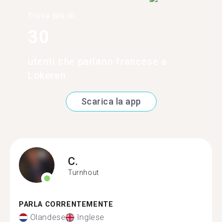
Trova più di
30
utenti che parlano francese a
Lokeren
Scarica la app
C.
Turnhout
PARLA CORRENTEMENTE
Olandese
Inglese