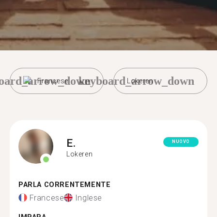
oard_arrow_down
keyboard_arrow_down
Francese
Lokeren
E.
NUOVO
Lokeren
PARLA CORRENTEMENTE
Francese
Inglese