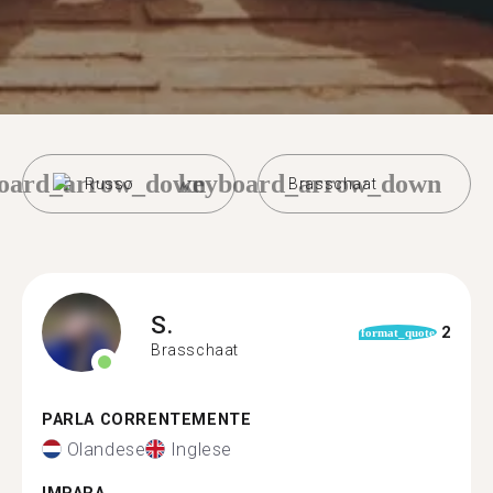
oard_arrow_down
keyboard_arrow_down
Russo
Brasschaat
S.
2
format_quote
Brasschaat
PARLA CORRENTEMENTE
Olandese
Inglese