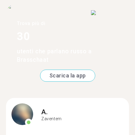
Trova più di
30
utenti che parlano russo a
Brasschaat
Scarica la app
A.
Zaventem