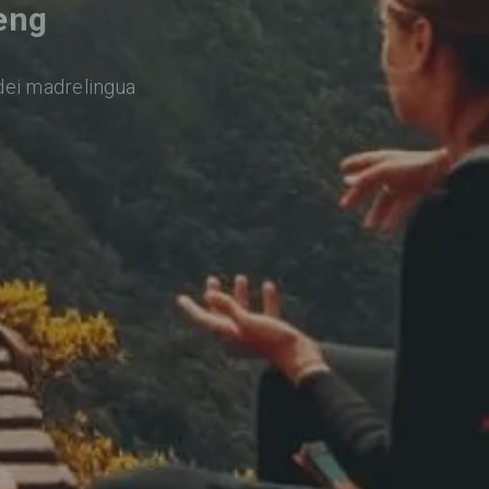
heng
dei madrelingua