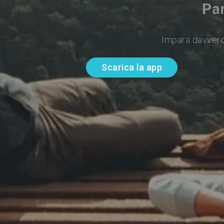
Par
Impara davvero
Scarica la app