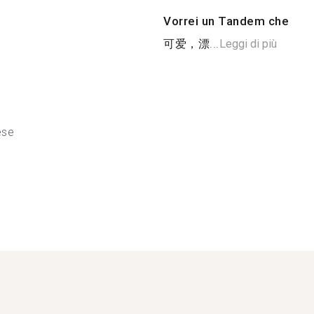
Vorrei un Tandem che
可爱，漂...
Leggi di più
ese