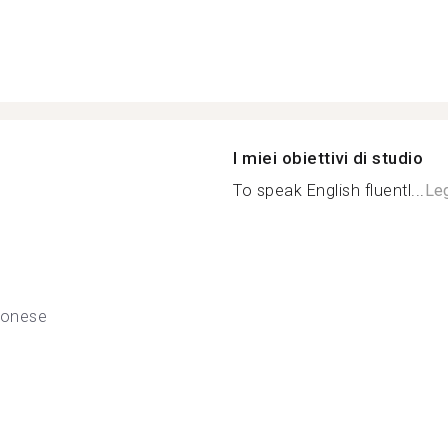
I miei obiettivi di studio
To speak English fluentl...
Leg
tonese