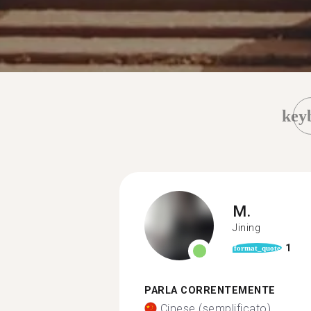
key
M.
Jining
1
format_quote
PARLA CORRENTEMENTE
Cinese (semplificato)