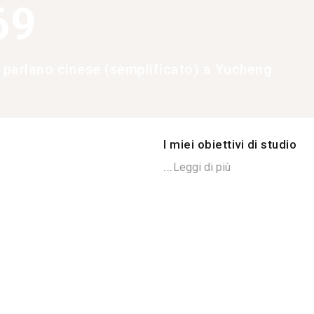
69
e parlano cinese (semplificato) a Yucheng
I miei obiettivi di studio
...
Leggi di più