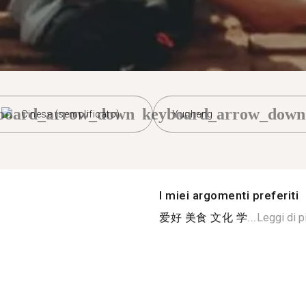
board_arrow_down
keyboard_arrow_down
Cinese (semplificato)
Yucheng
I miei argomenti preferiti
爱好 美食 文化 学...
Leggi di p