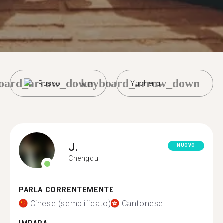
oard_arrow_down
keyboard_arrow_down
Russo
Yucheng
J.
NUOVO
Chengdu
PARLA CORRENTEMENTE
Cinese (semplificato)
Cantonese