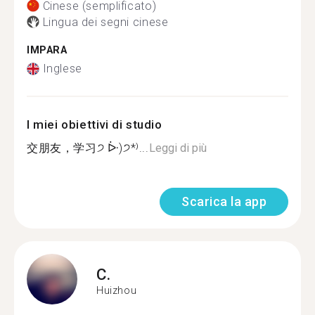
Cinese (semplificato)
Lingua dei segni cinese
IMPARA
Inglese
I miei obiettivi di studio
交朋友，学习੭ ᐕ)੭*⁾...
Leggi di più
Scarica la app
C.
Huizhou