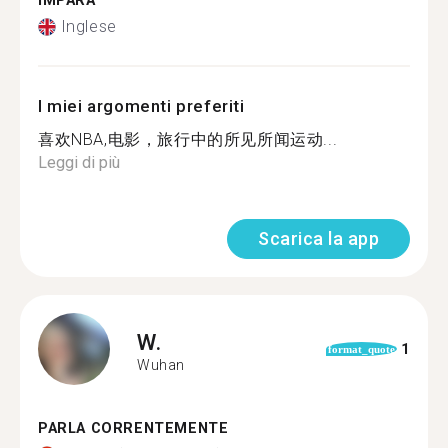
IMPARA
Inglese
I miei argomenti preferiti
喜欢NBA,电影，旅行中的所见所闻运动...
Leggi di più
Scarica la app
W.
1
format_quote
Wuhan
PARLA CORRENTEMENTE