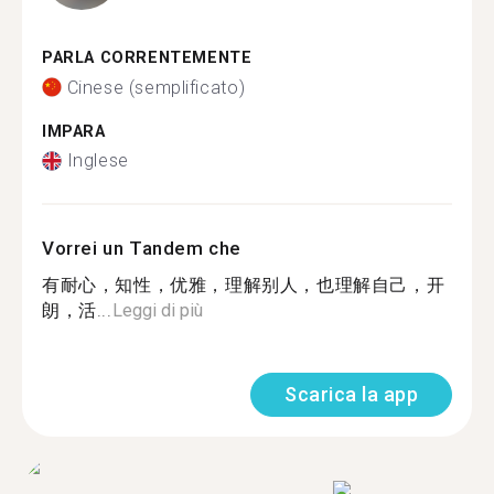
PARLA CORRENTEMENTE
Cinese (semplificato)
IMPARA
Inglese
Vorrei un Tandem che
有耐心，知性，优雅，理解别人，也理解自己，开
朗，活...
Leggi di più
Scarica la app