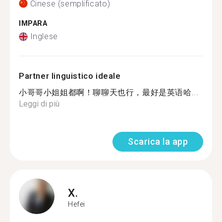
Cinese (semplificato)
IMPARA
Inglese
Partner linguistico ideale
小哥哥小姐姐都啊！聊聊天也行，最好是英语哈...
Leggi di più
Scarica la app
X.
Hefei