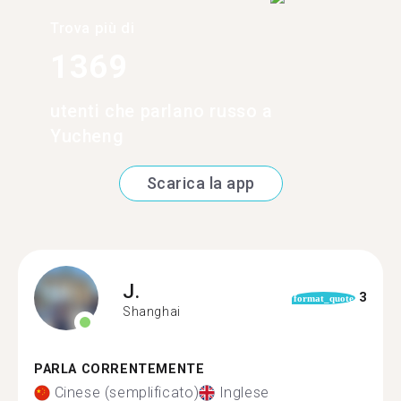
Trova più di
1369
utenti che parlano russo a
Yucheng
Scarica la app
J.
3
format_quote
Shanghai
PARLA CORRENTEMENTE
Cinese (semplificato)
Inglese