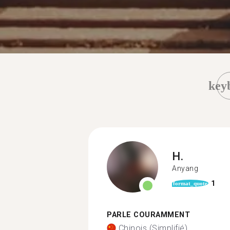
key
H.
Anyang
1
format_quote
PARLE COURAMMENT
Chinois (Simplifié)