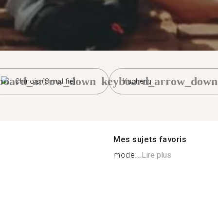
board_arrow_down
keyboard_arrow_down
Chinois (Simplifié)
Yucheng
Mes sujets favoris
mode...
Lire plus