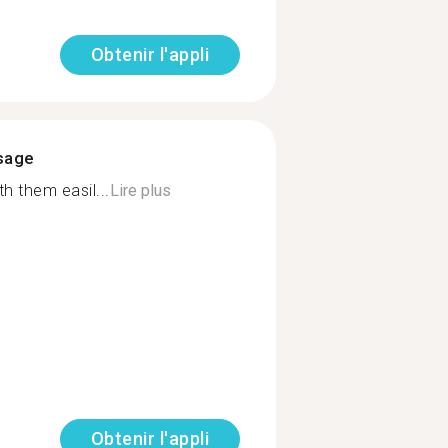
Obtenir l'appli
ssage
th them easil...
Lire plus
Obtenir l'appli