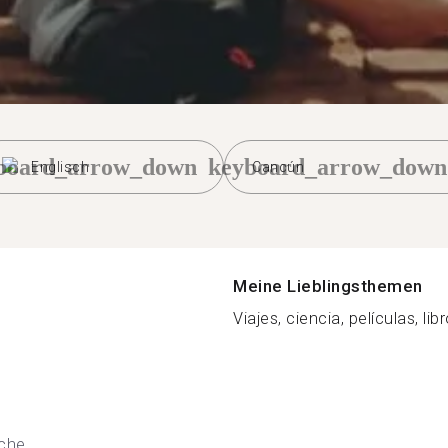
board_arrow_down
keyboard_arrow_down
Englisch
Cancún
Meine Lieblingsthemen
Viajes, ciencia, películas, lib
che