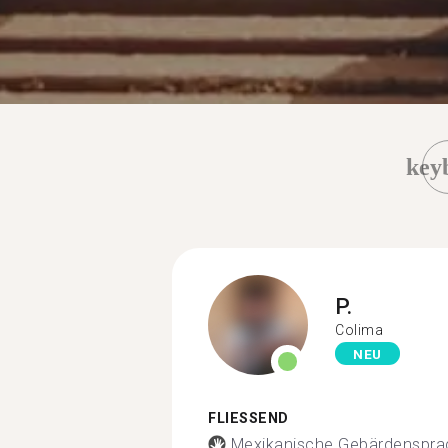
key
P.
Colima
NEU
FLIESSEND
Mexikanische Gebärdenspra