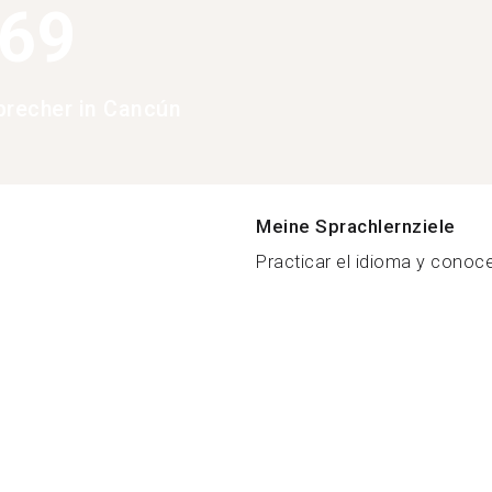
369
precher in Cancún
Meine Sprachlernziele
Practicar el idioma y conoc