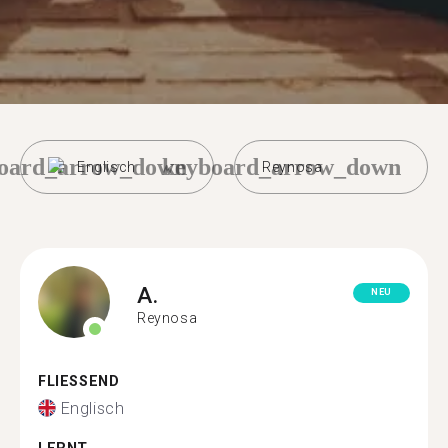
oard_arrow_down
keyboard_arrow_down
Englisch
Reynosa
A.
NEU
Reynosa
FLIESSEND
Englisch