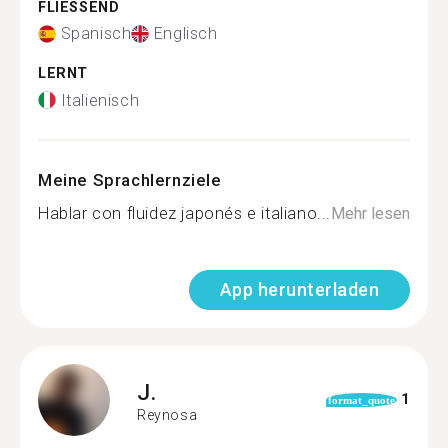
FLIESSEND
Spanisch
Englisch
LERNT
Italienisch
Meine Sprachlernziele
Hablar con fluidez japonés e italiano...
Mehr lesen
App herunterladen
J.
1
format_quote
Reynosa