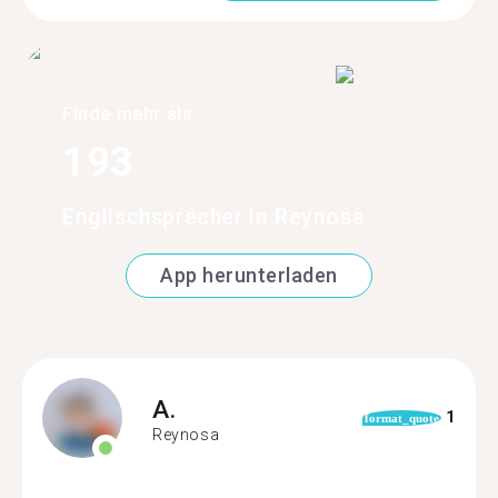
Finde mehr als
193
Englischsprecher in Reynosa
App herunterladen
A.
1
format_quote
Reynosa