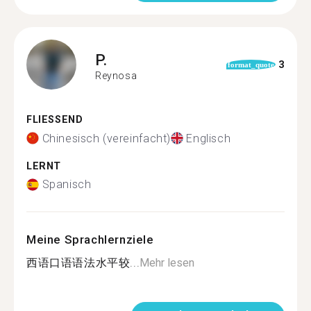
P.
3
format_quote
Reynosa
FLIESSEND
Chinesisch (vereinfacht)
Englisch
LERNT
Spanisch
Meine Sprachlernziele
西语口语语法水平较...
Mehr lesen