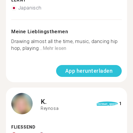
LERNT
Japanisch
Meine Lieblingsthemen
Drawing almost all the time, music, dancing hip
hop, playing...
Mehr lesen
App herunterladen
K.
1
format_quote
Reynosa
FLIESSEND