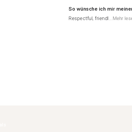
So wünsche ich mir meine
Respectful, friendl...
Mehr les
als