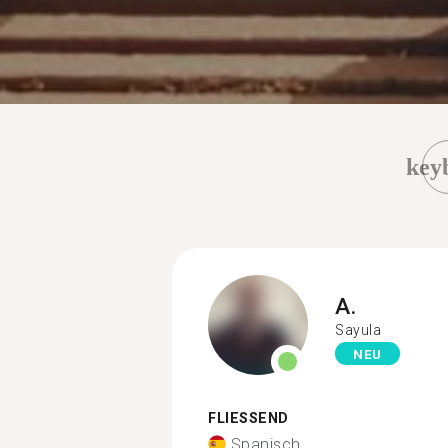
key
A.
Sayula
NEU
FLIESSEND
Spanisch