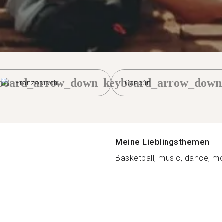
board_arrow_down
keyboard_arrow_down
Französisch
Cancún
Meine Lieblingsthemen
Basketball, music, dance, mo