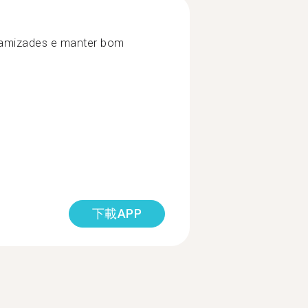
 amizades e manter bom
下載APP