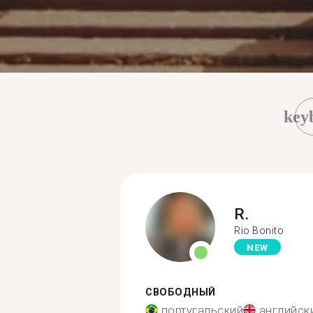
key
R.
Rio Bonito
NEW
СВОБОДНЫЙ
португальский
английск