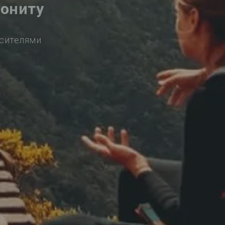
Бониту
осителями