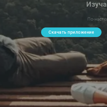
Изуча
По-насто
Скачать приложение