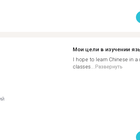
Мои цели в изучении яз
I hope to learn Chinese in a
classes...
Развернуть
ий