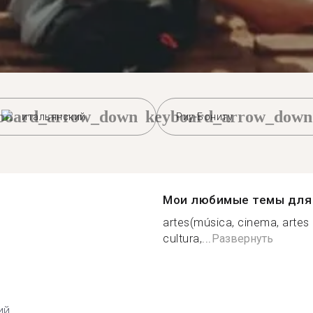
board_arrow_down
keyboard_arrow_down
итальянский
Риу-Бониту
Мои любимые темы для 
artes(música, cinema, artes pl
cultura,...
Развернуть
ий