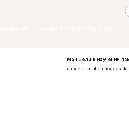
нающих итальянский в городе Риу-Бониту
Мои цели в изучении яз
expandir minhas noções de i