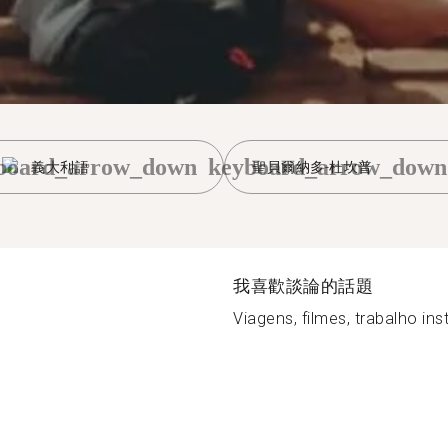
board_arrow_down
keyboard_arrow_down
義大利語
聖貝爾納多-杜坎普
我喜歡談論的話題
Viagens, filmes, trabalho inst