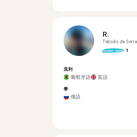
R.
Taboão da Serr
1
format_quote
流利
葡萄牙語
英語
學
俄語