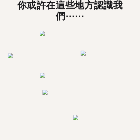
你或許在這些地方認識我
們⋯⋯