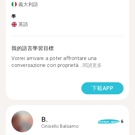
義大利語
學
英語
我的語言學習目標
Vorrei arrivare a poter affrontare una
conversazione con proprietà...
閱讀更多
下載APP
B.
6
format_quote
Cinisello Balsamo